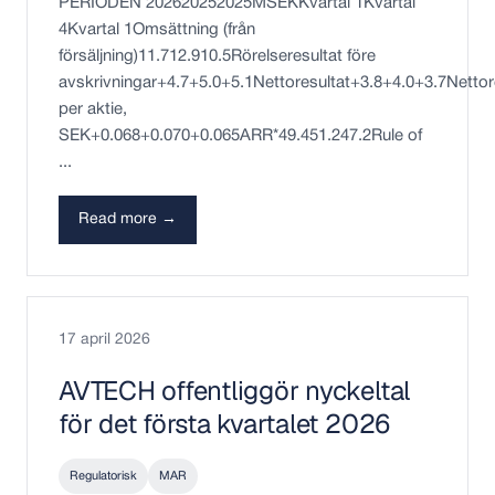
PERIODEN 202620252025MSEKKvartal 1Kvartal
4Kvartal 1Omsättning (från
försäljning)11.712.910.5Rörelseresultat före
avskrivningar+4.7+5.0+5.1Nettoresultat+3.8+4.0+3.7Nettor
per aktie,
SEK+0.068+0.070+0.065ARR*49.451.247.2Rule of
...
Read more →
17 april 2026
AVTECH offentliggör nyckeltal
för det första kvartalet 2026
Regulatorisk
MAR